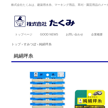
株式会社たくみは、建築用水糸、マーキング用品、草刈・園芸用品のメー
トップページ
GOOD NEWS
お問い合わせ
企業概要
トップ
›
すみつぼ
›
純絹坪糸
純絹坪糸