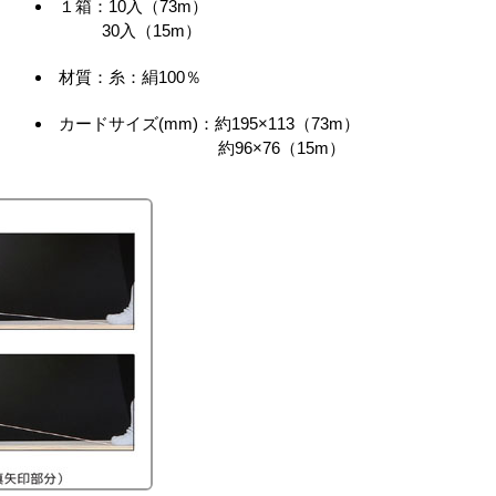
１箱：10入（73m）
30入（15m）
材質：糸：絹100％
カードサイズ(mm)：約195×113（73m）
約96×76（15m）